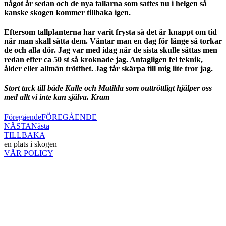
något år sedan och de nya tallarna som sattes nu i helgen så
kanske skogen kommer tillbaka igen.
Eftersom tallplanterna har varit frysta så det är knappt om tid
när man skall sätta dem. Väntar man en dag för länge så torkar
de och alla dör. Jag var med idag när de sista skulle sättas men
redan efter ca 50 st så kroknade jag. Antagligen fel teknik,
ålder eller allmän trötthet. Jag får skärpa till mig lite tror jag.
Stort tack till både Kalle och Matilda som outtröttligt hjälper oss
med allt vi inte kan själva. Kram
Föregående
FÖREGÅENDE
NÄSTA
Nästa
TILLBAKA
en plats i skogen
VÅR POLICY