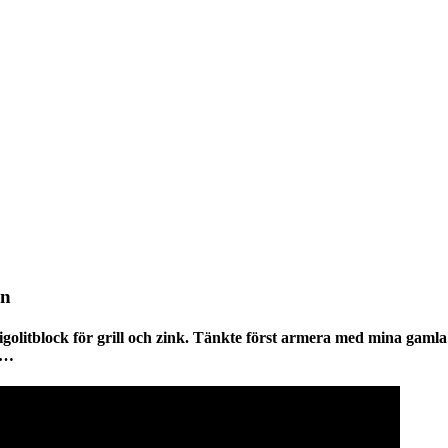
en
olitblock för grill och zink. Tänkte först armera med mina gamla 
a…